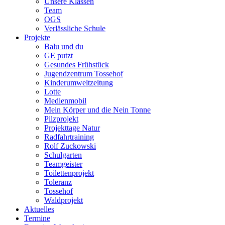
Unsere Klassen
Team
OGS
Verlässliche Schule
Projekte
Balu und du
GE putzt
Gesundes Frühstück
Jugendzentrum Tossehof
Kinderumweltzeitung
Lotte
Medienmobil
Mein Körper und die Nein Tonne
Pilzprojekt
Projekttage Natur
Radfahrtraining
Rolf Zuckowski
Schulgarten
Teamgeister
Toilettenprojekt
Toleranz
Tossehof
Waldprojekt
Aktuelles
Termine